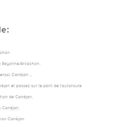
le:
achon
 de Bayonne/Arcachon.
rsol, Canéjan ...
éjan et passez sur le pont de l'autoroute
ction de Canéjan.
n Canéjan.
tion Canéjan