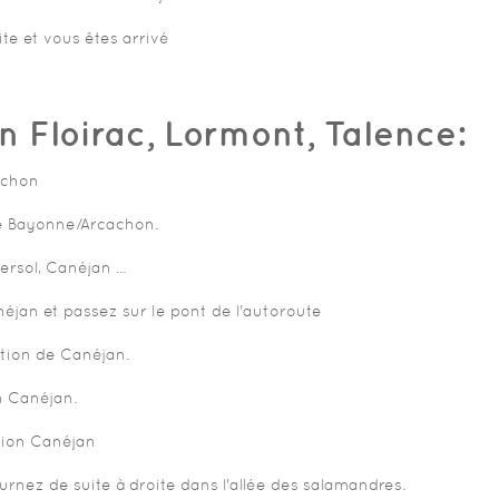
te et vous êtes arrivé
 Floirac, Lormont, Talence:
achon
 de Bayonne/Arcachon.
rsol, Canéjan ...
éjan et passez sur le pont de l'autoroute
ction de Canéjan.
n Canéjan.
tion Canéjan
rnez de suite à droite dans l'allée des salamandres.