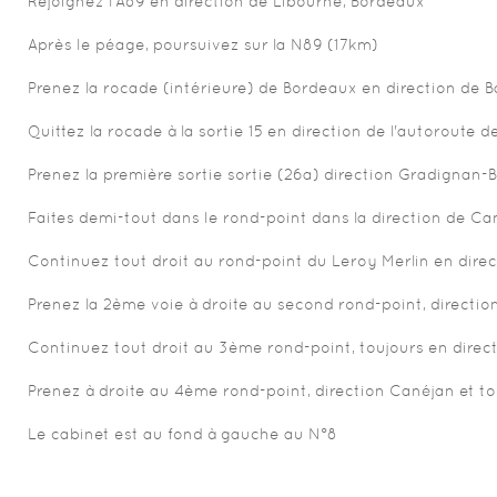
Rejoignez l'A89 en direction de Libourne, Bordeaux
Après le péage, poursuivez sur la N89 (17km)
Prenez la rocade (intérieure) de Bordeaux en direction de
Quittez la rocade à la sortie 15 en direction de l'autoroute
Prenez la première sortie sortie (26a) direction Gradignan-Be
Faites demi-tout dans le rond-point dans la direction de Can
Continuez tout droit au rond-point du Leroy Merlin en dire
Prenez la 2ème voie à droite au second rond-point, directio
Continuez tout droit au 3ème rond-point, toujours en direc
Prenez à droite au 4ème rond-point, direction Canéjan et tou
Le cabinet est au fond à gauche au N°8