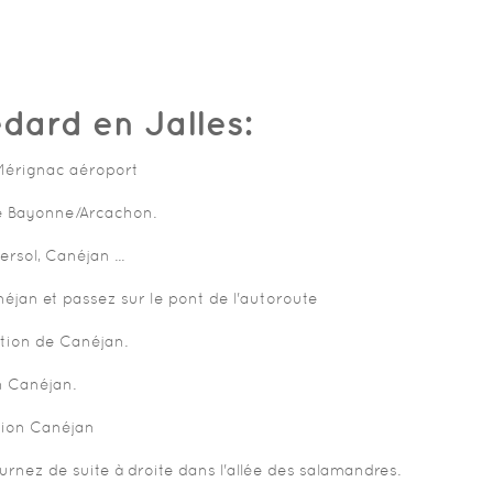
édard en Jalles:
 Mérignac aéroport
 de Bayonne/Arcachon.
rsol, Canéjan ...
éjan et passez sur le pont de l'autoroute
ction de Canéjan.
n Canéjan.
tion Canéjan
rnez de suite à droite dans l'allée des salamandres.