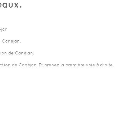
eaux.
éjan
n Canéjan.
tion de Canéjan.
ction de Canéjan. Et prenez la première voie à droite.